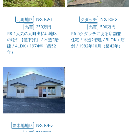
No. R8-1
No. R6-5
元町地区
クダッチ
250万円
500万円
売買
売買
R8-1人気の元町出払い地区
R6-5クダッチにある店舗兼
の物件【値下げ】 / 木造2階
住宅 / 木造2階建 / 5LDK＋店
建 / 4LDK / 1974年（築52
舗 / 1982年10月（築42年）
年）
No. R4-6
差木地地区