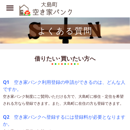
Toggle
Menu
Skip
to
よくある質問
main
content
借りたい･買いたい方へ
Q1
空き家バンク利用登録の申請ができるのは、どんな人
ですか。
空き家バンク制度にご賛同いただける方で、大島町に移住・定住を希望
される方なら登録できます。また、大島町に在住の方も登録できます。
Q2
空き家バンクへ登録するには登録料が必要となります
か。