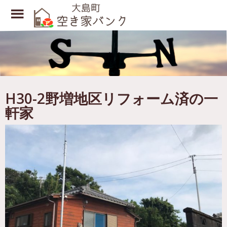
Toggle
Menu
Skip
to
main
content
H30-2野増地区リフォーム済の一
軒家