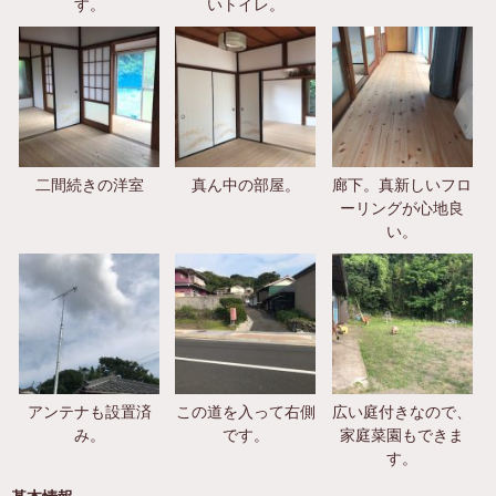
す。
いトイレ。
二間続きの洋室
真ん中の部屋。
廊下。真新しいフロ
ーリングが心地良
い。
アンテナも設置済
この道を入って右側
広い庭付きなので、
み。
です。
家庭菜園もできま
す。