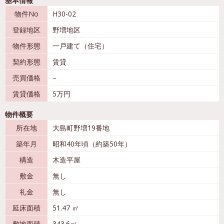
基本情報
物件No
H30-02
登録地区
野増地区
物件形態
一戸建て（住宅）
契約形態
賃貸
売買価格
–
賃貸価格
5万円
物件概要
所在地
大島町野増19番地
築年月
昭和40年頃（約築50年）
構造
木造平屋
敷金
無し
礼金
無し
延床面積
51.47 ㎡
敷地面積
343.6㎡