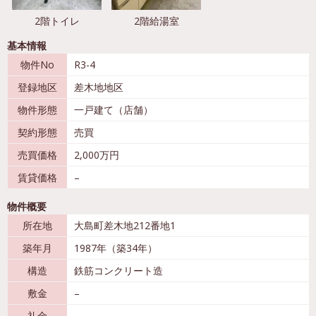
2階トイレ
2階給湯室
基本情報
物件No
R3-4
登録地区
差木地地区
物件形態
一戸建て（店舗）
契約形態
売買
売買価格
2,000万円
賃貸価格
–
物件概要
所在地
大島町差木地212番地1
築年月
1987年（築34年）
構造
鉄筋コンクリート造
敷金
–
礼金
–