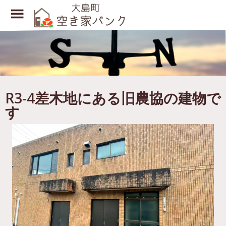
Toggle
Menu
Skip
to
main
content
R3-4差木地にある旧農協の建物で
す