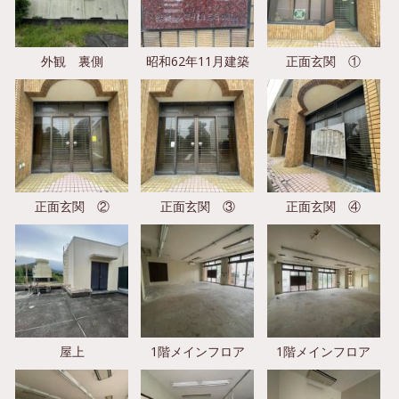
外観 裏側
昭和62年11月建築
正面玄関 ①
正面玄関 ②
正面玄関 ③
正面玄関 ④
屋上
1階メインフロア
1階メインフロア