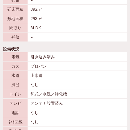
延床面積
392 ㎡
敷地面積
298 ㎡
間取り
8LDK
補修
–
設備状況
電気
引き込み済み
ガス
プロパン
水道
上水道
風呂
なし
トイレ
和式／水洗／浄化槽
テレビ
アンテナ設置済み
電話
なし
ﾈｯﾄ回線
なし