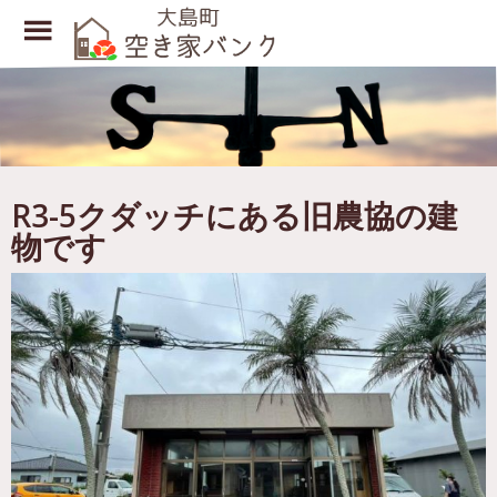
Toggle
Menu
Skip
to
main
content
R3-5クダッチにある旧農協の建
物です