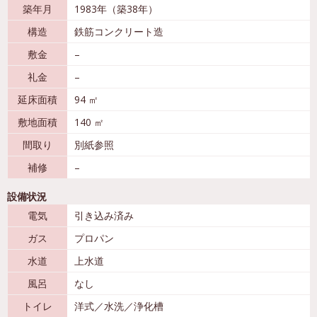
築年月
1983年（築38年）
構造
鉄筋コンクリート造
敷金
–
礼金
–
延床面積
94 ㎡
敷地面積
140 ㎡
間取り
別紙参照
補修
–
設備状況
電気
引き込み済み
ガス
プロパン
水道
上水道
風呂
なし
トイレ
洋式／水洗／浄化槽