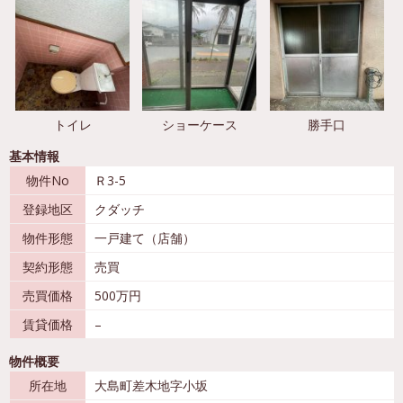
トイレ
ショーケース
勝手口
基本情報
物件No
Ｒ3-5
登録地区
クダッチ
物件形態
一戸建て（店舗）
契約形態
売買
売買価格
500万円
賃貸価格
–
物件概要
所在地
大島町差木地字小坂