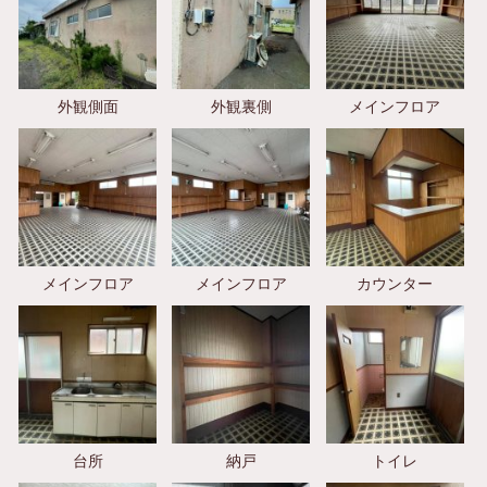
外観側面
外観裏側
メインフロア
メインフロア
メインフロア
カウンター
台所
納戸
トイレ